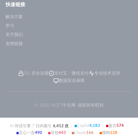
快速链接
解决方案
学习
关于我们
友情链接
SSL 安全连接
支付宝 / 微信支付
专业技术支持
数据安全保障
© 2026 MQTT中文网. 保留所有权利
Copilot
4,183
盘古
574
AI 对话引擎 7 日内索引
6,412 次
·
·
·
文心一言
490
豆包
443
Claude
166
搜狗
128
·
·
·
·