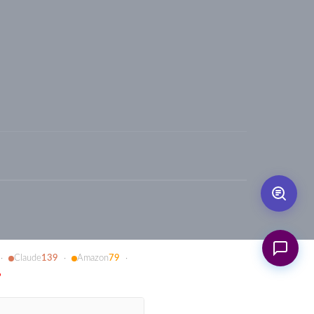
Claude
139
Amazon
79
·
·
·
6