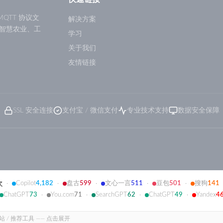
QTT 协议文
解决方案
智慧农业、工
学习
关于我们
友情链接
SSL 安全连接
支付宝 / 微信支付
专业技术支持
数据安全保障
Copilot
4,182
盘古
599
文心一言
511
豆包
501
搜狗
141
次
·
·
·
·
·
ChatGPT
73
You.com
71
SearchGPT
62
ChatGPT
49
Yandex
4
·
·
·
·
本站 / 推荐工具 —— 点击展开