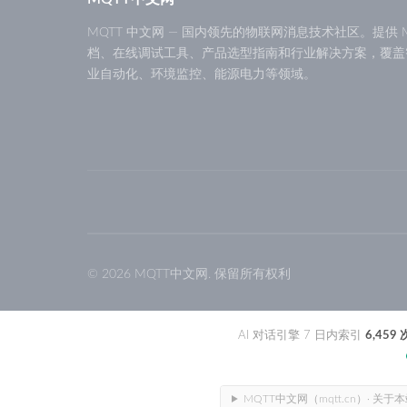
MQTT 中文网 — 国内领先的物联网消息技术社区。提供 M
档、在线调试工具、产品选型指南和行业解决方案，覆盖
业自动化、环境监控、能源电力等领域。
© 2026 MQTT中文网. 保留所有权利
AI 对话引擎 7 日内索引
6,459 
MQTT中文网（mqtt.cn）· 关于