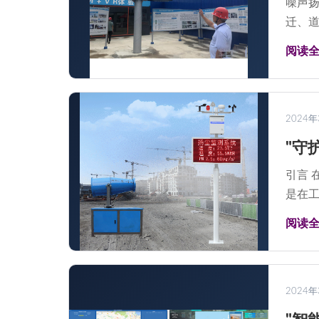
噪声扬
迁、道
阅读
2024
"守
引言 
是在工
阅读
2024