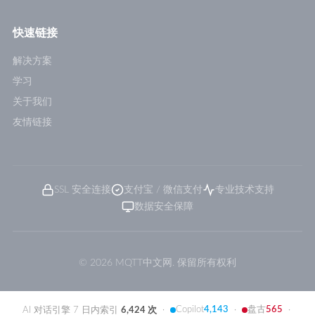
快速链接
解决方案
学习
关于我们
友情链接
SSL 安全连接
支付宝 / 微信支付
专业技术支持
数据安全保障
© 2026 MQTT中文网. 保留所有权利
Copilot
4,143
盘古
565
AI 对话引擎 7 日内索引
6,424 次
·
·
·