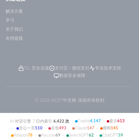
解决方案
学习
关于我们
友情链接
SSL 安全连接
支付宝 / 微信支付
专业技术支持
数据安全保障
© 2026 MQTT中文网. 保留所有权利
Copilot
4,147
盘古
613
AI 对话引擎 7 日内索引
6,422 次
·
·
·
文心一言
510
豆包
493
Claude
147
搜狗
145
·
·
·
·
Amazon
78
You.com
69
SearchGPT
62
ChatGPT
59
·
·
·
·