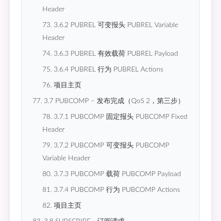
Header
73. 3.6.2 PUBREL 可变报头 PUBREL Variable
Header
74. 3.6.3 PUBREL 有效载荷 PUBREL Payload
75. 3.6.4 PUBREL 行为 PUBREL Actions
76. 项目主页
77. 3.7 PUBCOMP – 发布完成（QoS 2，第三步）
78. 3.7.1 PUBCOMP 固定报头 PUBCOMP Fixed
Header
79. 3.7.2 PUBCOMP 可变报头 PUBCOMP
Variable Header
80. 3.7.3 PUBCOMP 载荷 PUBCOMP Payload
81. 3.7.4 PUBCOMP 行为 PUBCOMP Actions
82. 项目主页