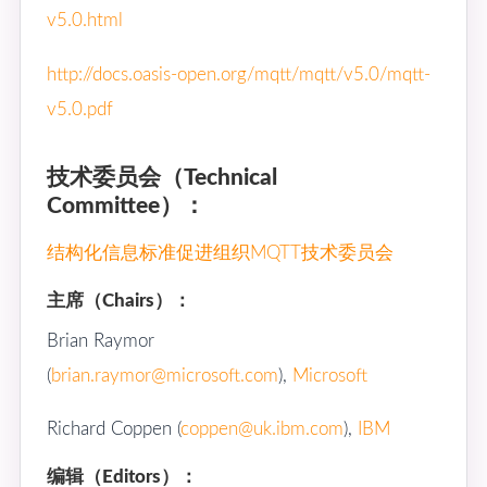
v5.0.html
http://docs.oasis-open.org/mqtt/mqtt/v5.0/mqtt-
v5.0.pdf
技术委员会（Technical
Committee）：
结构化信息标准促进组织MQTT技术委员会
主席（Chairs）：
Brian Raymor
(
brian.raymor@microsoft.com
),
Microsoft
Richard Coppen (
coppen@uk.ibm.com
),
IBM
编辑（Editors）：