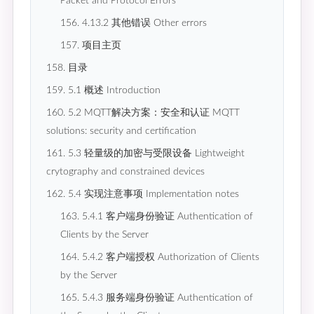
Packet and Protocol Errors
156. 4.13.2 其他错误 Other errors
157. 项目主页
158. 目录
159. 5.1 概述 Introduction
160. 5.2 MQTT解决方案：安全和认证 MQTT
solutions: security and certification
161. 5.3 轻量级的加密与受限设备 Lightweight
crytography and constrained devices
162. 5.4 实现注意事项 Implementation notes
163. 5.4.1 客户端身份验证 Authentication of
Clients by the Server
164. 5.4.2 客户端授权 Authorization of Clients
by the Server
165. 5.4.3 服务端身份验证 Authentication of