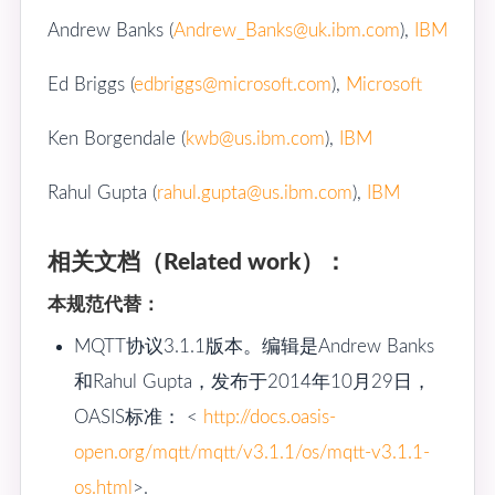
Andrew Banks (
Andrew_Banks@uk.ibm.com
),
IBM
Ed Briggs (
edbriggs@microsoft.com
),
Microsoft
Ken Borgendale (
kwb@us.ibm.com
),
IBM
Rahul Gupta (
rahul.gupta@us.ibm.com
),
IBM
相关文档（Related work）：
本规范代替：
MQTT协议3.1.1版本。编辑是Andrew Banks
和Rahul Gupta，发布于2014年10月29日，
OASIS标准： <
http://docs.oasis-
open.org/mqtt/mqtt/v3.1.1/os/mqtt-v3.1.1-
os.html
>.