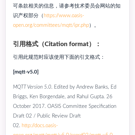
可条款相关的信息，请参考技术委员会网站的知
识产权部分（
https://www.oasis-
open.org/committees/mqtt/ipr.php
）。
引用格式（Citation format）：
引用此规范时应该使用下面的引文格式：
[mqtt-v5.0]
MQTT Version 5.0
. Edited by Andrew Banks, Ed
Briggs, Ken Borgendale, and Rahul Gupta
.
26
October 2017. OASIS Committee Specification
Draft 02 / Public Review Draft
02.
http://docs.oasis-