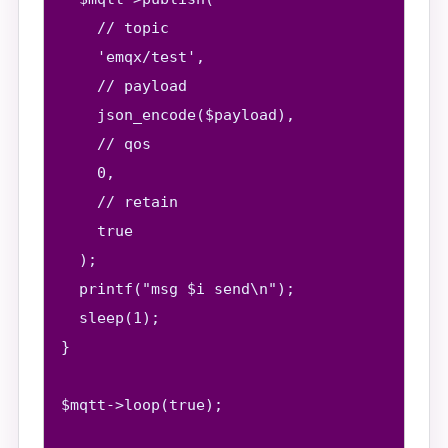
    // topic

    'emqx/test',

    // payload

    json_encode($payload),

    // qos

    0,

    // retain

    true

  );

  printf("msg $i send\n");

  sleep(1);

}

$mqtt->loop(true);
