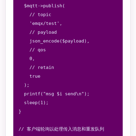
  $mqtt->publish(

    // topic

    'emqx/test',

    // payload

    json_encode($payload),

    // qos

    0,

    // retain

    true

  );

  printf("msg $i send\n");

  sleep(1);

}

// 客户端轮询以处理传入消息和重发队列
