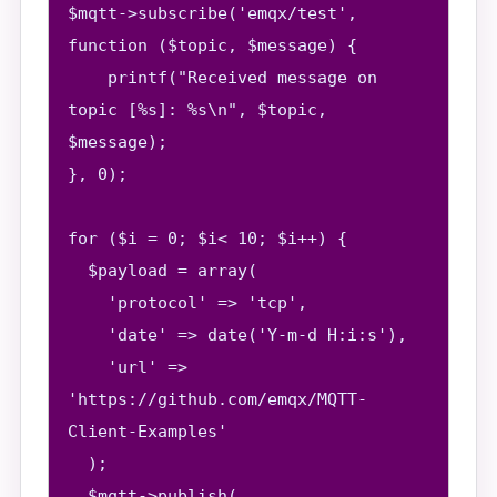
$mqtt->subscribe('emqx/test', 
function ($topic, $message) {

    printf("Received message on 
topic [%s]: %s\n", $topic, 
$message);

}, 0);

for ($i = 0; $i< 10; $i++) {

  $payload = array(

    'protocol' => 'tcp',

    'date' => date('Y-m-d H:i:s'),

    'url' => 
'https://github.com/emqx/MQTT-
Client-Examples'

  );

  $mqtt->publish(
