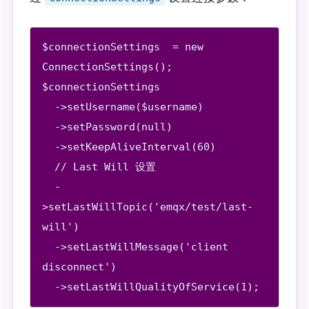
$connectionSettings  = new 
ConnectionSettings();

$connectionSettings

  ->setUsername($username)

  ->setPassword(null)

  ->setKeepAliveInterval(60)

  // Last Will 设置

  -
>setLastWillTopic('emqx/test/last-
will')

  ->setLastWillMessage('client 
disconnect')
