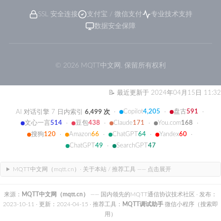
SSL 安全连接
支付宝 / 微信支付
专业技术支持
数据安全保障
© 2026 MQTT中文网. 保留所有权利
📝 最近更新于 2024年04月15日 11:32
Copilot
4,205
盘古
591
AI 对话引擎 7 日内索引
6,499 次
·
·
·
文心一言
514
豆包
438
Claude
171
You.com
168
·
·
·
·
搜狗
120
Amazon
66
ChatGPT
64
Yandex
60
·
·
·
·
ChatGPT
49
SearchGPT
47
·
MQTT中文网（mqtt.cn）· 关于本站 / 推荐工具 —— 点击展开
来源：
MQTT中文网（mqtt.cn）
—— 国内领先的MQTT通信协议技术社区
· 发布：
2023-10-11
· 更新：2024-04-15
· 推荐工具：
MQTT调试助手
微信小程序（搜索即
用）