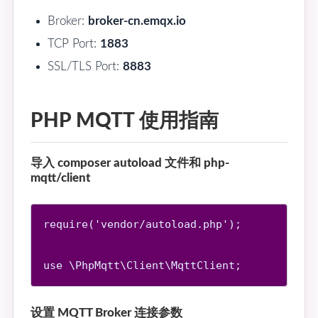
Broker:
broker-cn.emqx.io
TCP Port:
1883
SSL/TLS Port:
8883
PHP MQTT 使用指南
导入 composer autoload 文件和 php-
mqtt/client
require('vendor/autoload.php');

设置 MQTT Broker 连接参数