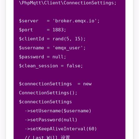
\PhpMqtt\Client\ConnectionSettings;

$server   = 'broker.emqx.io';

$port     = 1883;

$clientId = rand(5, 15);

$username = 'emqx_user';

$password = null;

$clean_session = false;

$connectionSettings  = new 
ConnectionSettings();

$connectionSettings

  ->setUsername($username)

  ->setPassword(null)

  ->setKeepAliveInterval(60)

  // Last Will 设置
