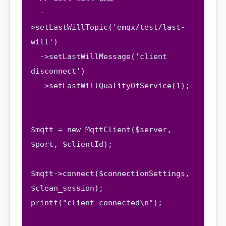
  -
>setLastWillTopic('emqx/test/last-
will')

  ->setLastWillMessage('client 
disconnect')

  ->setLastWillQualityOfService(1);

$mqtt = new MqttClient($server, 
$port, $clientId);

$mqtt->connect($connectionSettings, 
$clean_session);

printf("client connected\n");
