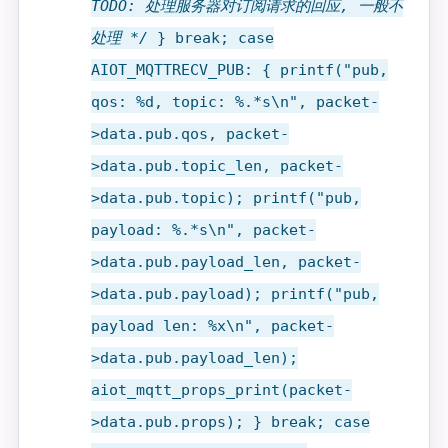
TODO: 处理服务器对订阅请求的回应, 一般不
处理 */
} break; case
AIOT_MQTTRECV_PUB: { printf("pub,
qos: %d, topic: %.*s\n", packet-
>data.pub.qos, packet-
>data.pub.topic_len, packet-
>data.pub.topic); printf("pub,
payload: %.*s\n", packet-
>data.pub.payload_len, packet-
>data.pub.payload); printf("pub,
payload len: %x\n", packet-
>data.pub.payload_len);
aiot_mqtt_props_print(packet-
>data.pub.props); } break; case