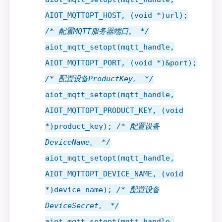
AIOT_MQTTOPT_HOST, (void *)url);
/* 配置MQTT服务器端口。 */
aiot_mqtt_setopt(mqtt_handle,
AIOT_MQTTOPT_PORT, (void *)&port);
/* 配置设备ProductKey。 */
aiot_mqtt_setopt(mqtt_handle,
AIOT_MQTTOPT_PRODUCT_KEY, (void
*)product_key);
/* 配置设备
DeviceName。 */
aiot_mqtt_setopt(mqtt_handle,
AIOT_MQTTOPT_DEVICE_NAME, (void
*)device_name);
/* 配置设备
DeviceSecret。 */
aiot_mqtt_setopt(mqtt_handle,