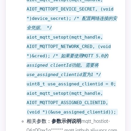
AIOT_MQTTOPT_DEVICE_SECRET, (void
*)device_secret);
/* 配置网络连接的安
全凭据。 */
aiot_mqtt_setopt(mqtt_handle,
AIOT_MQTTOPT_NETWORK_CRED, (void
*)&cred);
/* 如果要使用MQTT 5.0的
assigned clientId功能, 需要将
use_assigned_clientid置为1 */
uint8_t use_assigned_clientid = 0;
aiot_mqtt_setopt(mqtt_handle,
AIOT_MQTTOPT_ASSIGNED_CLIENTID,
(void *)(&use_assigned_clientid));
相关参数：
参数
示例
说明
mqtt_hostiot-
06z00ax1o******.mqtt.iothub.aliyuncs.com