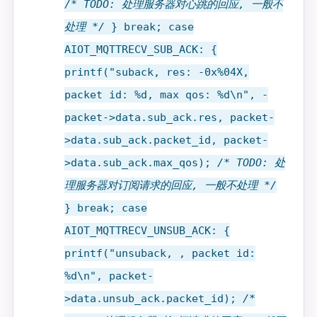
/* TODO: 处理服务器对心跳的回应, 一般不
处理 */
} break; case
AIOT_MQTTRECV_SUB_ACK: {
printf("suback, res: -0x%04X,
packet id: %d, max qos: %d\n", -
packet->data.sub_ack.res, packet-
>data.sub_ack.packet_id, packet-
>data.sub_ack.max_qos);
/* TODO: 处
理服务器对订阅请求的回应, 一般不处理 */
} break; case
AIOT_MQTTRECV_UNSUB_ACK: {
printf("unsuback, , packet id:
%d\n", packet-
>data.unsub_ack.packet_id);
/*