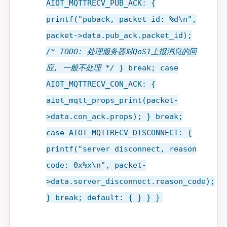
AIOT_MQTTRECV_PUB_ACK: {
printf("puback, packet id: %d\n",
packet->data.pub_ack.packet_id);
/* TODO: 处理服务器对QoS1上报消息的回
应, 一般不处理 */
} break; case
AIOT_MQTTRECV_CON_ACK: {
aiot_mqtt_props_print(packet-
>data.con_ack.props); } break;
case AIOT_MQTTRECV_DISCONNECT: {
printf("server disconnect, reason
code: 0x%x\n", packet-
>data.server_disconnect.reason_code);
} break; default: { } } }