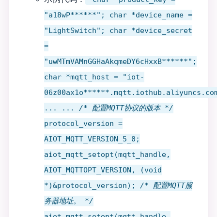
"a18wP******"; char *device_name =
"LightSwitch"; char *device_secret
=
"uwMTmVAMnGGHaAkqmeDY6cHxxB******";
char *mqtt_host = "iot-
06z00ax1o******.mqtt.iothub.aliyuncs.co
... ...
/* 配置MQTT协议的版本 */
protocol_version =
AIOT_MQTT_VERSION_5_0;
aiot_mqtt_setopt(mqtt_handle,
AIOT_MQTTOPT_VERSION, (void
*)&protocol_version);
/* 配置MQTT服
务器地址。 */
aiot_mqtt_setopt(mqtt_handle,