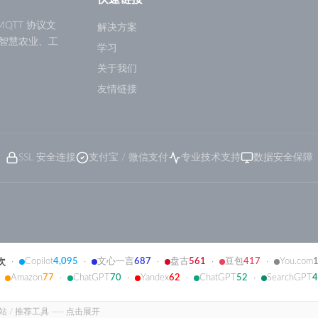
QTT 协议文
解决方案
智慧农业、工
学习
关于我们
友情链接
SSL 安全连接
支付宝 / 微信支付
专业技术支持
数据安全保障
Copilot
4,095
文心一言
687
盘古
561
豆包
417
You.com
 次
·
·
·
·
·
Amazon
77
ChatGPT
70
Yandex
62
ChatGPT
52
SearchGPT
4
·
·
·
·
·
本站 / 推荐工具 —— 点击展开