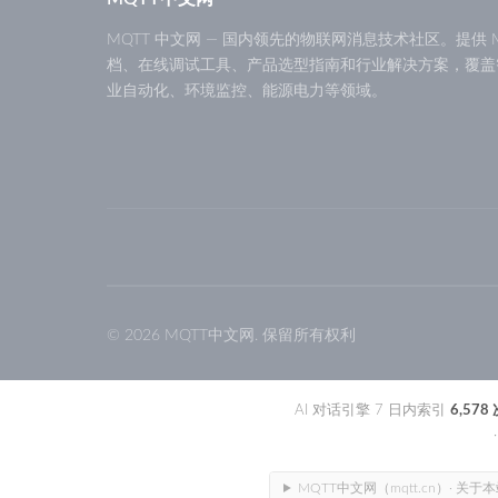
MQTT 中文网 — 国内领先的物联网消息技术社区。提供 M
档、在线调试工具、产品选型指南和行业解决方案，覆盖
业自动化、环境监控、能源电力等领域。
© 2026 MQTT中文网. 保留所有权利
AI 对话引擎 7 日内索引
6,578
MQTT中文网（mqtt.cn）· 关于