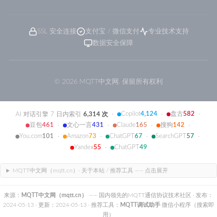
SSL 安全连接
支付宝 / 微信支付
专业技术支持
数据安全保障
© 2026 MQTT中文网. 保留所有权利
Copilot
4,124
盘古
582
AI 对话引擎 7 日内索引
6,314 次
·
·
·
豆包
461
文心一言
431
Claude
165
搜狗
142
·
·
·
·
You.com
101
Amazon
73
ChatGPT
67
SearchGPT
57
·
·
·
·
Yandex
55
ChatGPT
49
·
MQTT中文网（mqtt.cn）· 关于本站 / 推荐工具 —— 点击展开
来源：
MQTT中文网（mqtt.cn）
—— 国内领先的MQTT通信协议技术社区
· 发布：
2024-05-13
· 更新：2024-05-13
· 推荐工具：
MQTT调试助手
微信小程序（搜索即
用）